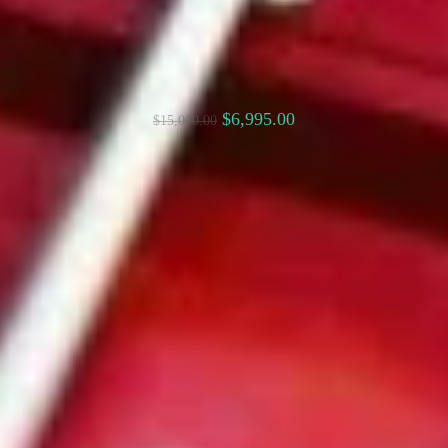
$
6,995.00
$
15,000.00